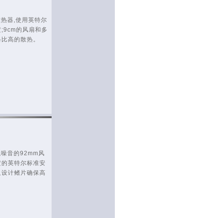
散热器,使用英特尔
;9cm的风扇和多
格比高的散热。
低噪音的92mm风
定的英特尔标准安
叉设计鳍片确保高