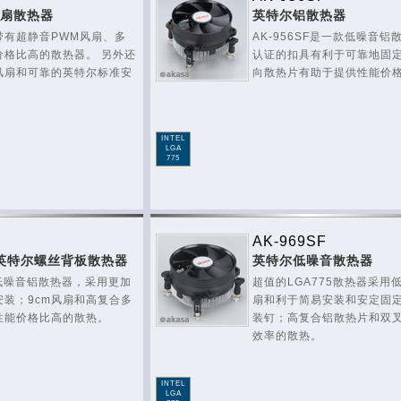
风扇散热器
英特尔铝散热器
款带有超静音PWM风扇、多
AK-956SF是一款低噪音铝
价格比高的散热器。 另外还
认证的扣具有利于可靠地固定
风扇和可靠的英特尔标准安
向散热片有助于提供性能价
INTEL
LGA
775
AK-969SF
——英特尔螺丝背板散热器
英特尔低噪音散热器
一款低噪音铝散热器，采用更加
超值的LGA775散热器采用
装；9cm风扇和高复合多
扇和利于简易安装和安定固
性能价格比高的散热。
装钉；高复合铝散热片和双
效率的散热。
INTEL
LGA