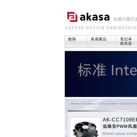
散熱
风扇產品
笔记本
散热器
Home
>
Products
>
CPU coolers
>
Standard In
AK-CC7109E
低噪音PWM风
Great value comp