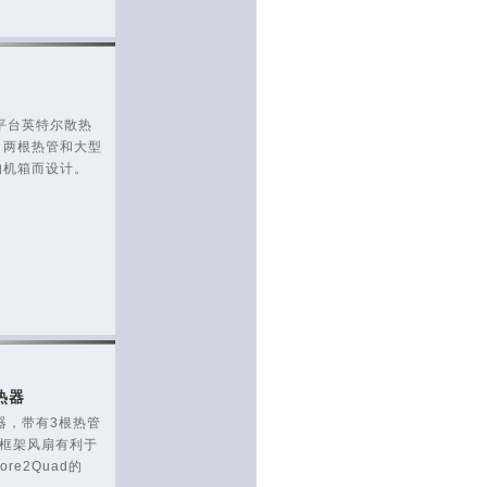
款多平台英特尔散热
、两根热管和大型
的机箱而设计。
热器
热器，带有3根热管
风框架风扇有利于
e2Quad的