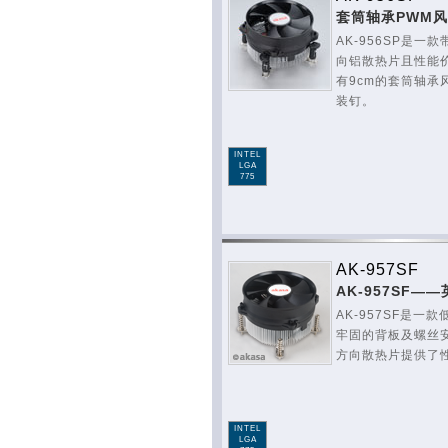
套筒轴承PWM
AK-956SP是一
向铝散热片且性能
有9cm的套筒轴承
装钉。
INTEL
LGA
775
AK-957SF
AK-957SF
AK-957SF是
牢固的背板及螺丝安
方向散热片提供了
INTEL
LGA