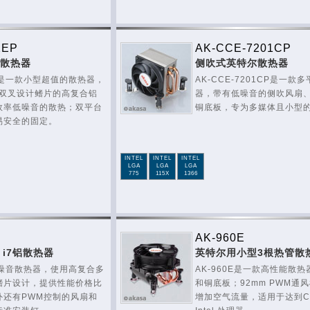
2EP
AK-CCE-7201CP
扇散热器
侧吹式英特尔散热器
2EP是一款小型超值的散热器，
AK-CCE-7201CP是一
和双叉设计鳍片的高复合铝
器，带有低噪音的侧吹风扇
效率低噪音的散热；双平台
铜底板，专为多媒体且小型
易安全的固定。
INTEL
INTEL
INTEL
LGA
LGA
LGA
775
115X
1366
AK-960E
5 & i7铝散热器
英特尔用小型3根热管散
款低噪音散热器，使用高复合多
AK-960E是一款高性能散
鳍片设计，提供性能价格比
和铜底板；92mm PWM通
外还有PWM控制的风扇和
增加空气流量，适用于达到Cor