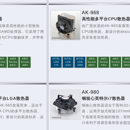
AK-968
器
高性能多平台CPU散热
一款低噪音高性能的小型散热
由广受欢迎的AK-965发展
和AMD处理器。它采用了两
CPU散热器。新设计的akas
接与CPU接触技术，并带有
具安装更加简易。
扇。
AMD
AMD
AMD
INTEL
INTEL
INTEL
AMD
AMD
AMD
AM
cket
Socket
Socket
LGA
LGA
LGA
Socket
Socket
Socket
Sock
FM2
AM3+
AM4
775
115X
1366
AM2+
FM1
FM2
AM3
AK-980
平台LGA散热器
铜核心英特尔i7散热器
AK-965发展而来，适合于
铜核心散热器适合于英特尔LG
A CPU的多平台散热器。
器，运用开放式框架107mm
（专利）新设计的易选扣具，达
于低噪音高性能的散热；英
。
计有利于简易安装和安全固