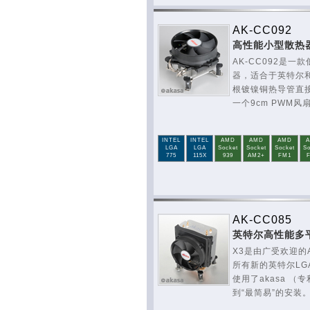
AK-CC092
高性能小型散热
AK-CC092是
器，适合于英特尔
根镀镍铜热导管直
一个9cm PWM风
INTEL
INTEL
AMD
AMD
AMD
LGA
LGA
Socket
Socket
Socket
So
775
115X
939
AM2+
FM1
AK-CC085
英特尔高性能多
X3是由广受欢迎的
所有新的英特尔LG
使用了akasa 
到“最简易”的安装