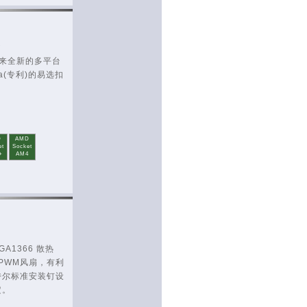
器
而来全新的多平台
a(专利)的易选扣
D
AMD
et
Socket
+
AM4
A1366 散热
PWM风扇，有利
特尔标准安装钉设
定。