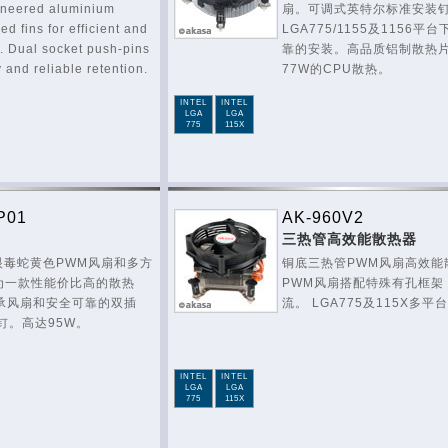
ineered aluminium
扇。可调式英特尔标准安装
ed fins for efficient and
LGA775/1155及1156
. Dual socket push-pins
靠的安装。高品质铝制散热
 and reliable retention.
77W的CPU散热。
INTEL
INTEL
LGA
LGA
775
115X
P01
AK-960V2
三热管高效能散热器
眼毒蛇黄色PWM风扇和多方
铜底三热管PWM风扇高效能
为一款性能价比高的散热
PWM风扇搭配特殊有孔框架
轴承风扇和安全可靠的双插
流。 LGA775及115X多平
钉。高达95W。
INTEL
INTEL
LGA
LGA
775
115X