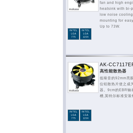
fan and high eng
heatsink with bi-p
low noise cooling
mounting for easy
Up to 73W.
INTEL
INTEL
LGA
LGA
775
115X
AK-CC7117E
高性能散热器
低噪音的92mm亮
位铝散热片使之成
器。9cm的EBR
槽,英特尔标准安装
INTEL
INTEL
LGA
LGA
775
115X