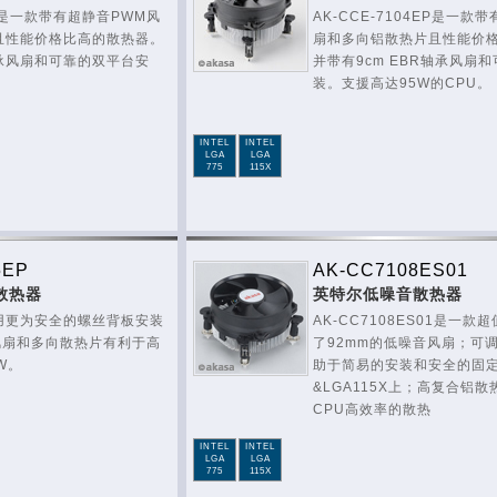
1CP是一款带有超静音PWM风
AK-CCE-7104EP是一款
且性能价格比高的散热器。
扇和多向铝散热片且性能价
承风扇和可靠的双平台安
并带有9cm EBR轴承风扇
装。支援高达95W的CPU。
INTEL
INTEL
LGA
LGA
775
115X
5EP
AK-CC7108ES01
散热器
英特尔低噪音散热器
用更为安全的螺丝背板安装
AK-CC7108ES01是一
M风扇和多向散热片有利于高
了92mm的低噪音风扇；可
W。
助于简易的安装和安全的固定在
&LGA115X上；高复合铝散
CPU高效率的散热
INTEL
INTEL
LGA
LGA
775
115X