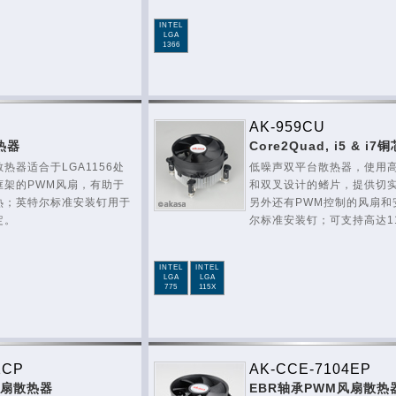
INTEL
LGA
1366
AK-959CU
热器
Core2Quad, i5 & i
热器适合于LGA1156处
低噪声双平台散热器，使用
框架的PWM风扇，有助于
和双叉设计的鳍片，提供切
热；英特尔标准安装钉用于
另外还有PWM控制的风扇和
定。
尔标准安装钉；可支持高达1
INTEL
INTEL
LGA
LGA
775
115X
1CP
AK-CCE-7104EP
风扇散热器
EBR轴承PWM风扇散热