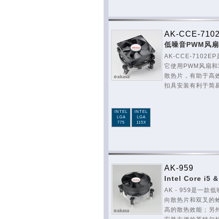
AK-CCE-710
低噪音PWM风
AK-CCE-710
它使用PWM风扇
散热片，有助于高
扣具安装有利于简
INTEL
INTEL
LGA
LGA
775
115X
AK-959
Intel Core i
AK - 959是一
向散热片和双叉的
高的散热效能；另