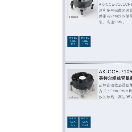
AK-CCE-710
扇和多向铝散热片
并带有9cm滚珠轴
装。高达95W。
INTEL
INTEL
LGA
LGA
775
115X
AK-CCE-710
英特尔螺丝背板
超静音铝散热器使
方式；9cm PW
效的散热；高达95
INTEL
INTEL
LGA
LGA
775
115X