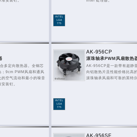
标准安装钉。
Intel 处理器。
INTEL
LGA
775
AK-956CP
器
滚珠轴承PWM风扇散热
高复合多定向散热器。全铜芯
AK-956CP是一款带有超静
；9cm PWM风扇和通风
向铝散热片且性能价格比高的
化的空气流动和最小的噪音
滚珠轴承风扇和可靠的英特
准安装钉。
INTEL
LGA
775
AK-956SF