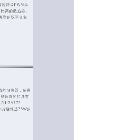
带有超静音PWM风
格比高的散热器。
和可靠的双平台安
款超值的散热器，使用
调整位置的扣具有
LGA775
热片确保达75W的