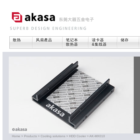
散熱
风扇產品
笔记本
读卡器
储存
散热器
&集线器
Home
>
Products
>
Cooling solutions
>
HDD Cooler
>
AK-MX010